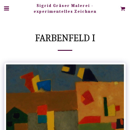
Sigrid Gräser Malerei -
experimentelles Zeichnen
FARBENFELD I